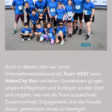
Auch in diesem Jahr war unser
Unternehmensverbund als
Team HEAT
beim
HafenCity Run
vertreten. Gemeinsam gingen
unsere Kolleginnen und Kollegen an den Start
und zeigten, was uns als Team auszeichnet:
Zusammenhalt, Engagement und die Freude
daran, gemeinsam etwas zu bewegen.